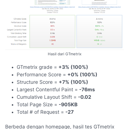
Hasil dari GTmetrix
GTmetrix grade =
+3% (100%)
Performance Score =
+0% (100%)
Structure Score =
+7% (100%)
Largest Contentful Paint =
-76ms
Cumulative Layout Shift =
-
0.02
Total Page Size =
-905KB
Total # of Request =
-27
Berbeda dengan homepage, hasil tes GTmetrix