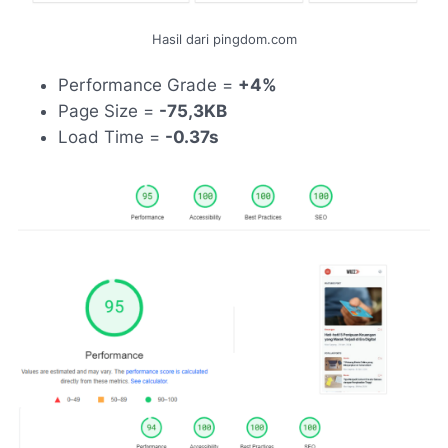
Hasil dari pingdom.com
Performance Grade =
+4%
Page Size =
-75,3KB
Load Time =
-0.37s