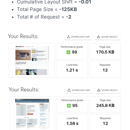
Cumulative Layout Shift =
-
0.01
Total Page Size =
-125KB
Total # of Request =
-2