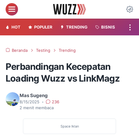
Menu
Da
HOT
POPULER
TRENDING
BISNIS
Beranda
Testing
Trending
Perbandingan Kecepatan
Loading Wuzz vs LinkMagz
Mas Sugeng
8/15/2025
•
236
2
menit membaca
Space Iklan